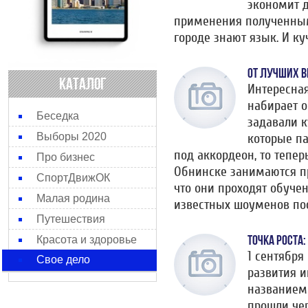
экономит д
применения полученным
городе знают язык. И куч
ОТ ЛУЧШИХ 
КАТАЛОГ
Интересная
набирает о
Беседка
задавали к
которые па
Выборы 2020
под аккордеон, то тепе
Про бизнес
Обнинске занимаются пр
СпортДвижОК
что они проходят обуче
Малая родина
известных шоуменов пос
Путешествия
ТОЧКА РОСТА:
Красота и здоровье
1 сентября
Свое дело
развития 
названием 
прошли че