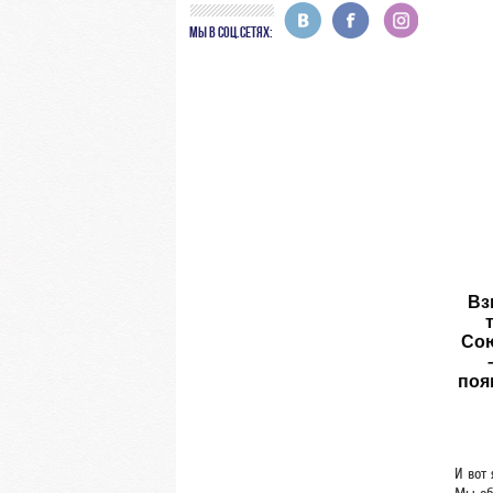
МЫ В СОЦ.СЕТЯХ:
Вз
Сою
поя
И вот