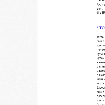
Мы об
Да, м
долг.
И У Н
ЧТО
Тогда 
свет п
для и
полож
кулач
кулак
в пал
а я ни
разго
показа
меня о
мозга
Задор
момент
повер
для м
От стр