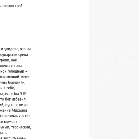
ыполнял свой
 и увидела, что на
осударстве среда
рели, как
дочка сосала
енок голодный –
 охвативший меня
 чем болели?»,
ь в себе,
ла, если бы УЗИ
что бог избавил
й, пусть и не до
ражение Михаила
из знакомых в тот
-то момент
ьный, творческий,
ать.
ая заслуга моей