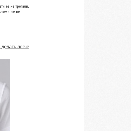
ети ее не трогали,
етом я ее не
о делать легче