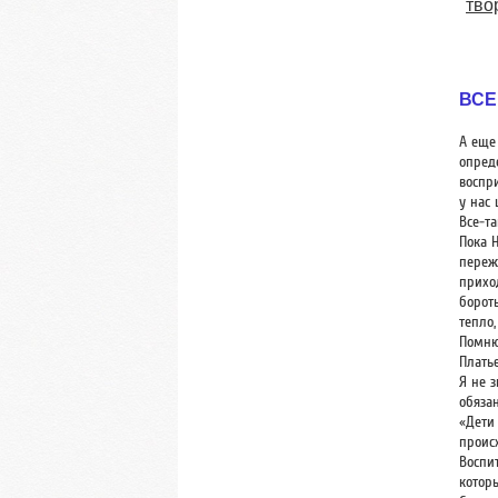
тво
ВСЕ
А еще 
опред
воспри
у нас
Все-т
Пока 
пережи
прихо
борот
тепло
Помню,
Платье
Я не з
обяза
«Дети
проис
Воспит
котор