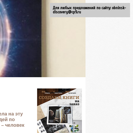
Для любых предложений по сайту: obninsk-
discovery@cp9.ru
ла на эту
дей по
 – человек