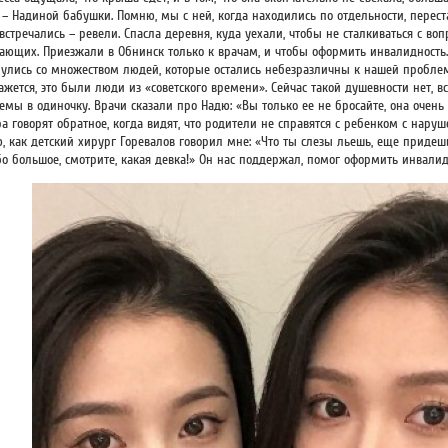
– Надиной бабушки. Помню, мы с ней, когда находились по отдельности, перест
встречались – ревели. Спасла деревня, куда уехали, чтобы не сталкиваться с во
ающих. Приезжали в Обнинск только к врачам, и чтобы оформить инвалидность.
нулись со множеством людей, которые остались небезразличны к нашей проблем
ажется, это были люди из «советского времени». Сейчас такой душевности нет, в
емы в одиночку. Врачи сказали про Надю: «Вы только ее не бросайте, она очень
ра говорят обратное, когда видят, что родители не справятся с ребенком с нару
, как детский хирург Горевалов говорил мне: «Что ты слезы льешь, еще придеш
бо большое, смотрите, какая девка!» Он нас поддержал, помог оформить инвалид