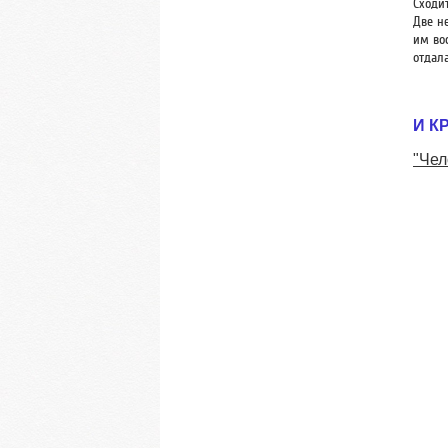
Сходи
Две не
им во
отдал
И К
"Чел