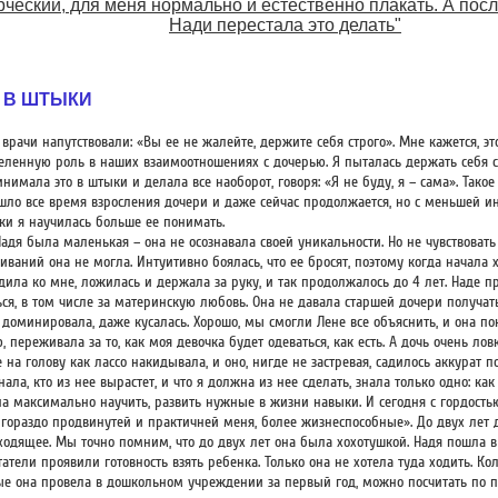
рческий, для меня нормально и естественно плакать. А пос
Нади перестала это делать"
 В ШТЫКИ
врачи напутствовали: «Вы ее не жалейте, держите себя строго». Мне кажется, эт
еленную роль в наших взаимоотношениях с дочерью. Я пыталась держать себя ст
нимала это в штыки и делала все наоборот, говоря: «Я не буду, я – сама». Тако
 шло все время взросления дочери и даже сейчас продолжается, но с меньшей и
аки я научилась больше ее понимать.
Надя была маленькая – она не осознавала своей уникальности. Но не чувствоват
ваний она не могла. Интуитивно боялась, что ее бросят, поэтому когда начала х
дила ко мне, ложилась и держала за руку, и так продолжалось до 4 лет. Наде п
ься, в том числе за материнскую любовь. Она не давала старшей дочери получат
, доминировала, даже кусалась. Хорошо, мы смогли Лене все объяснить, и она по
 переживала за то, как моя девочка будет одеваться, как есть. А дочь очень лов
 на голову как лассо накидывала, и оно, нигде не застревая, садилось аккурат п
нала, кто из нее вырастет, и что я должна из нее сделать, знала только одно: как
на максимально научить, развить нужные в жизни навыки. И сегодня с гордостью
 гораздо продвинутей и практичней меня, более жизнеспособные». До двух лет 
ходящее. Мы точно помним, что до двух лет она была хохотушкой. Надя пошла в
атели проявили готовность взять ребенка. Только она не хотела туда ходить. Ко
ые она провела в дошкольном учреждении за первый год, можно посчитать по п