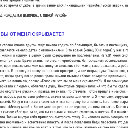
а без вредных привычек.
уж во время службы в армии занимался ликвидацией Чернобыльской аварии, в
АС РОЖДАЕТСЯ ДЕВОЧКА… С ОДНОЙ РУКОЙ»
 ВЫ ОТ МЕНЯ СКРЫВАЕТЕ?
я словно узнала другой мир: начала ходить по больницам, бывать в инстанциях,
оявляется немало детей с отклонениями. В то время (конец 90-х годов) у нас в г
х жизни и социум в целом были совершенно не подготовлены. На УЗИ меня смот
ено, три раза. Врачи знали, что отец – чернобылец. На последнем обследовании 
ок, врач показывала мне картинку со словами: «Вот мама, сама разъелась, а реб
 сосет». И никому в голову не пришло проверить, а где вторая рука. Помню шок,
ате, когда сразу после родов врачи начали пытать: «Какие лекарства принимали,
чего не понимаю, прошу: «Говорите, что вы от меня скрываете?!». Я не замкнулас
варивала с людьми, облегчала душу. Некоторые спрашивали: «А что бы ты сдела
ло отсутствие руки?». Я, правда, не знала, что отвечать. Потом пришла к мысли, 
т выбора: раз оставил ребенка, значит оставил для чего-то. Я – человек верующи
 костей. Живу в согласии с совестью и всегда прошу Бога помочь. Есть такое вы
нова «Между мной и Богом мне посредник не нужен», я с ним согласна. Кто-то 
 сказал: «Бог дал за то, что ты сильная и, значит, сможешь вынести». Я в какой
ила. Только внутри себя пришлось выстроить стену. Я – человек очень эмоционал
еня нормально и естественно плакать. А после появления Нади перестала это дел
есса ощущала, что крыша едет, и в том, что она окончательно не съехала, больш