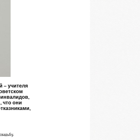
 – учителя
Советском
-инвалидов,
, что они
отказниками,
свадьбу.