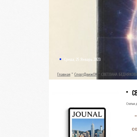
Среда, 25 Январь 2023
Главная
"
СпортДвижОК
"
СВЕТЛАНА БЕДНЯКОВ
С
Статья 
с