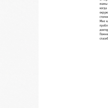
мамы 
когда 
окруж
столк
Мне к
пробл
докто
Помню
спаси