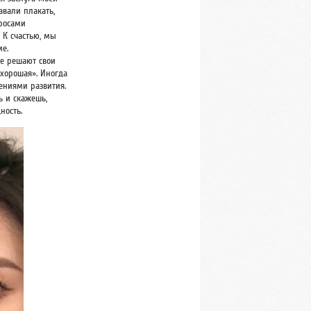
авали плакать,
просами
 К счастью, мы
е.
се решают свои
 хорошая». Иногда
шениями развития.
ь и скажешь,
ность.