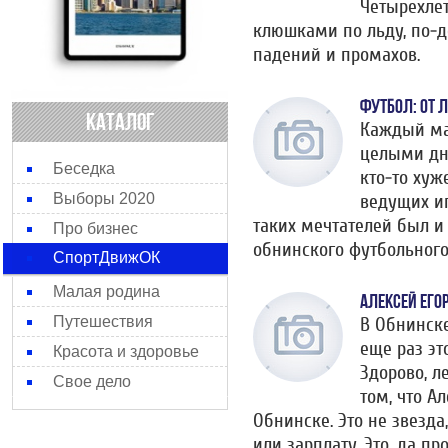
Четырехлет
клюшками по льду, по-д
падений и промахов.
ФУТБОЛ: ОТ 
КАТАЛОГ
Каждый мал
целыми дня
Беседка
кто-то хуж
ведущих иг
Выборы 2020
таких мечтателей был и
Про бизнес
обнинского футбольного
СпортДвижОК
Малая родина
АЛЕКСЕЙ ЕГО
В Обнинске
Путешествия
еще раз эт
Красота и здоровье
Здорово, л
Свое дело
том, что А
Обнинске. Это не звезда
или зарплату. Это, да п