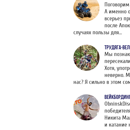
Поговорим 
А именно о
всерьез пр
после Апок
случаях пользы для…
ТРУДЯГА-ВЕ
Мы познак
пересекали
Хотя, упот
неверно. М
нас? Я сильно в этом со
ВЕЙКБОРДИН
ObninskDi
победител
Никита Ма
и катание 