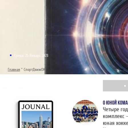
Среда, 25 Январь 2023
Главная
"
СпортДвижОК
О ЮНОЙ КОМА
Четыре го
комплекс –
юная хокке