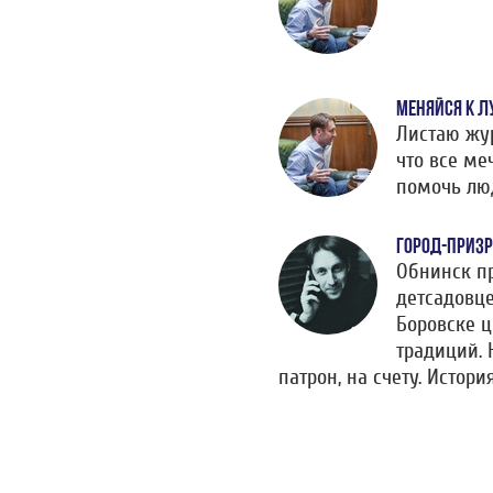
МЕНЯЙСЯ К Л
Листаю жу
что все ме
помочь лю
ГОРОД-ПРИЗР
Обнинск пр
детсадовце
Боровске ц
традиций. 
патрон, на счету. Истори