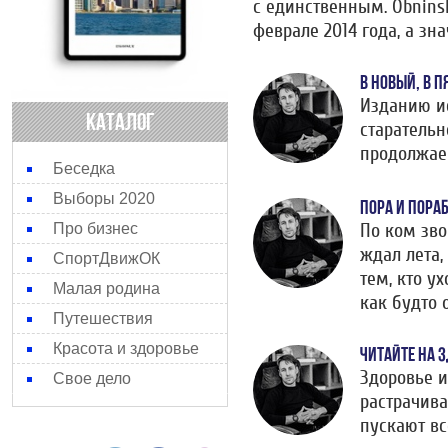
с единственным. Obnins
феврале 2014 года, а зн
В НОВЫЙ, В 
Изданию ис
КАТАЛОГ
старательн
продолжаем
Беседка
Выборы 2020
ПОРА И ПОРАБ
По ком зво
Про бизнес
ждал лета,
СпортДвижОК
тем, кто у
Малая родина
как будто 
Путешествия
Красота и здоровье
ЧИТАЙТЕ НА 
Здоровье 
Свое дело
растрачива
пускают вс