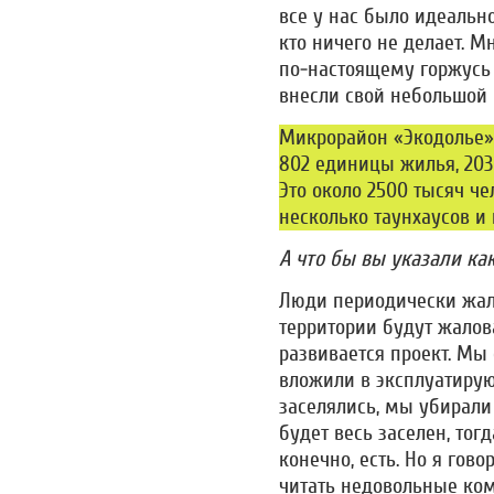
все у нас было идеальн
кто ничего не делает. М
по-настоящему горжусь 
внесли свой небольшой в
Микрорайон «Экодолье»
802 единицы жилья, 203 
Это около 2500 тысяч ч
несколько таунхаусов и
А что бы вы указали ка
Люди периодически жал
территории будут жалова
развивается проект. Мы
вложили в эксплуатиру
заселялись, мы убирали 
будет весь заселен, тог
конечно, есть. Но я гово
читать недовольные ком