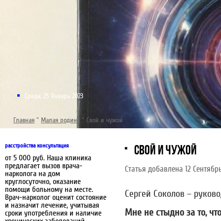
Среда, 25 Январь 2023
Главная
"
Малая родина
"
Свой и чужой
расстройства консультация
СВОЙ И ЧУЖОЙ
от 5 000 руб. Наша клиника
предлагает вызов врача-
Статья добавлена 12 Сентябр
нарколога на дом
круглосуточно, оказание
помощи больному на месте.
Сергей Соколов – руково
Врач-нарколог оценит состояние
и назначит лечение, учитывая
Мне не стыдно за то, ч
сроки употребления и наличие