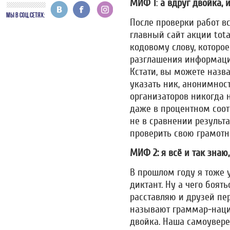
МИФ 1
:
а вдруг двойка, 
МЫ В СОЦ.СЕТЯХ:
После проверки работ в
главный сайт акции tota
кодовому слову, которо
разглашения информаци
Кстати, вы можете наз
указать ник, анонимност
организаторов никогда 
даже в процентном соот
не в сравнении результ
проверить свою грамотн
МИФ 2: я всё и так знаю
В прошлом году я тоже 
диктант. Ну а чего боят
расставляю и друзей пе
называют граммар-наци.
двойка. Наша самоувере