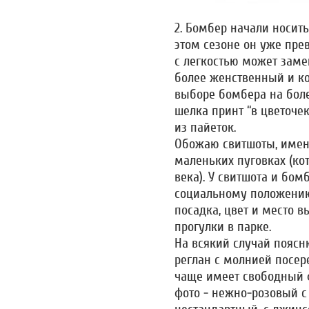
2. Бомбер начали носит
этом сезоне он уже пре
с легкостью может замен
более женственный и к
выборе бомбера на боле
шелка принт “в цветочек
из пайеток.
Обожаю свитшоты, имен
маленьких пуговках (ко
века). У свитшота и бом
социальному положению
посадка, цвет и место в
прогулки в парке.
На всякий случай поясню
реглан с молнией посер
чаще имеет свободный ф
фото - нежно-розовый с